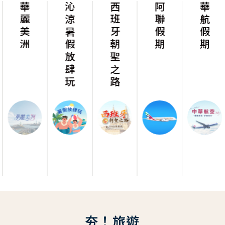
華麗美洲
沁涼暑假放肆玩
西班牙朝聖之路
阿聯假期
華航假期
夯！旅遊