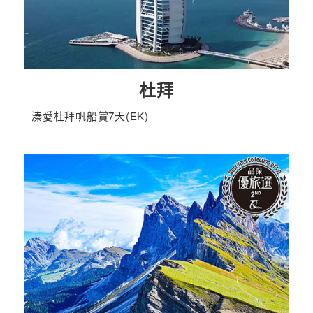
杜拜
溱愛杜拜帆船賞7天(EK)