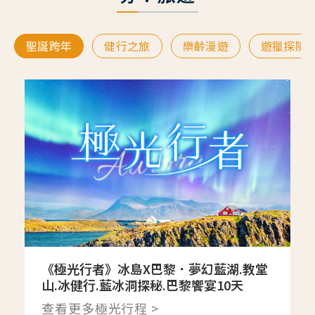
聖誕跨年
健行之旅
樂齡漫遊
遊獵探險
《極光行者》冰島X巴黎．夢幻藍湖.教堂
山.冰健行.藍冰洞探秘.巴黎饗宴10天
查看更多極光行程 >