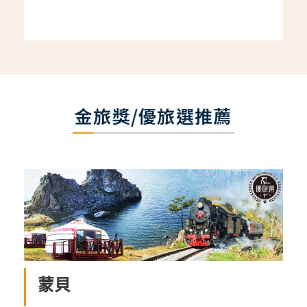
金旅獎/優旅選推薦
蒙貝