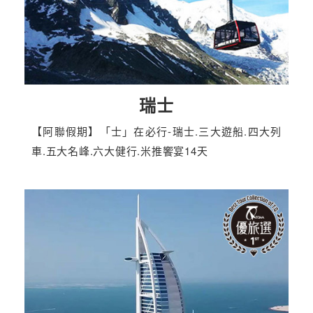
瑞士
【阿聯假期】「士」在必行-瑞士.三大遊船.四大列
車.五大名峰.六大健行.米推饗宴14天