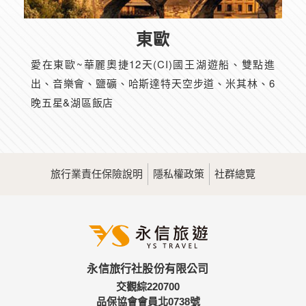
東歐
愛在東歐~華麗奧捷12天(CI)國王湖遊船、雙點進
出、音樂會、鹽礦、哈斯達特天空步道、米其林、6
晚五星&湖區飯店
旅行業責任保險說明
隱私權政策
社群總覽
永信旅行社股份有限公司
交觀綜220700
品保協會會員北0738號