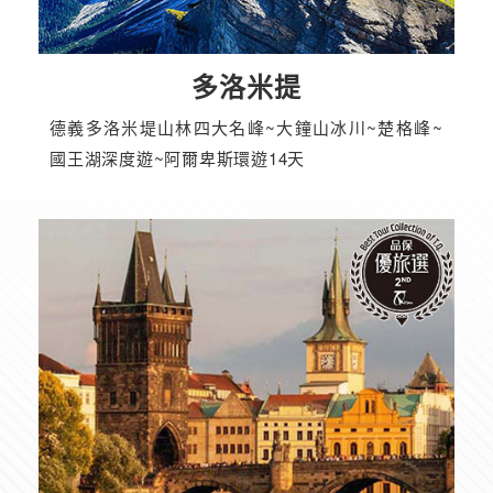
多洛米提
德義多洛米堤山林四大名峰~大鐘山冰川~楚格峰~
國王湖深度遊~阿爾卑斯環遊14天