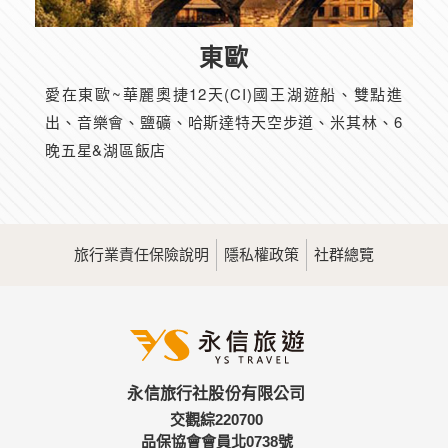
東歐
愛在東歐~華麗奧捷12天(CI)國王湖遊船、雙點進
出、音樂會、鹽礦、哈斯達特天空步道、米其林、6
晚五星&湖區飯店
旅行業責任保險說明
隱私權政策
社群總覽
永信旅行社股份有限公司
交觀綜220700
品保協會會員北0738號