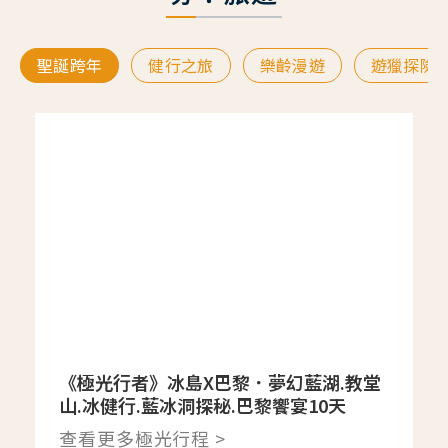
聖誕跨年
健行之旅
樂齡漫遊
遊獵探險
《極光行者》冰島X巴黎．夢幻藍湖.教堂
山.冰健行.藍冰洞探秘.巴黎饗宴10天
查看更多極光行程 >