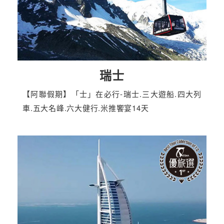
瑞士
【阿聯假期】「士」在必行-瑞士.三大遊船.四大列
車.五大名峰.六大健行.米推饗宴14天