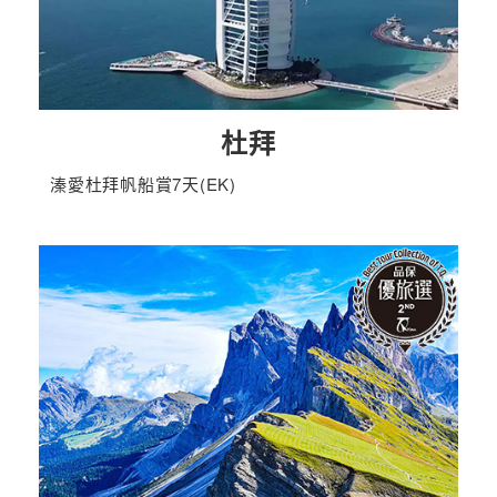
杜拜
溱愛杜拜帆船賞7天(EK)