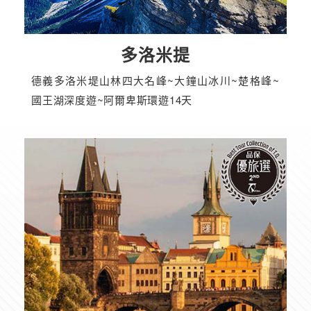
多洛米提
德義多洛米堤山林四大名峰~大鐘山冰川~楚格峰~
國王湖深度遊~阿爾卑斯環遊14天