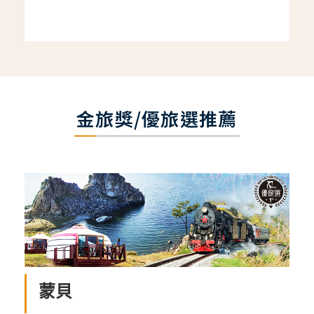
金旅獎/優旅選推薦
蒙貝