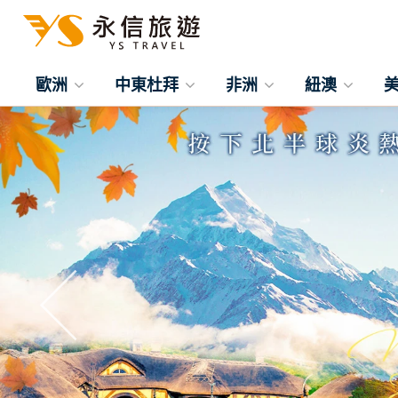
歐洲
中東杜拜
非洲
紐澳
往前