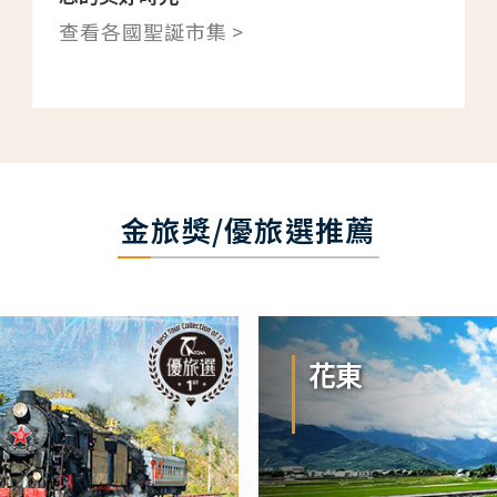
查看各國聖誕市集 >
金旅獎/優旅選推薦
花東