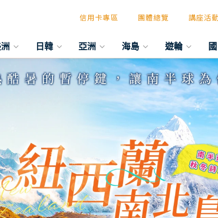
信用卡專區
團體總覽
講座活
美洲
日韓
亞洲
海島
遊輪
國