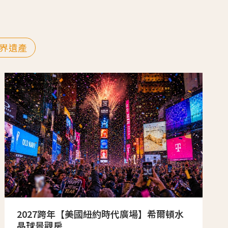
界遺產
2027跨年【美國紐約時代廣場】希爾頓水
晶球景觀房