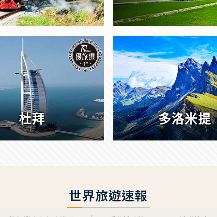
杜拜
多洛米提
世界旅遊速報