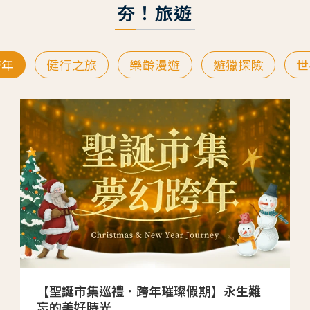
夯！旅遊
跨年
健行之旅
樂齡漫遊
遊獵探險
世
【聖誕市集巡禮．跨年璀璨假期】永生難
忘的美好時光