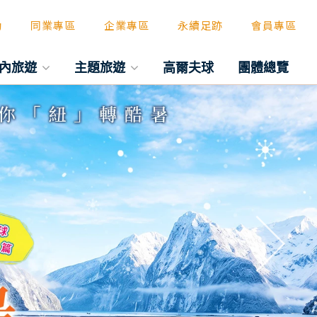
動
同業專區
企業專區
永續足跡
會員專區
內旅遊
主題旅遊
高爾夫球
團體總覽
往後