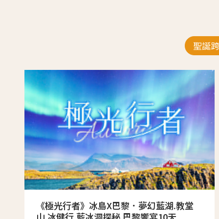
聖誕
《極光行者》冰島X巴黎．夢幻藍湖.教堂
山.冰健行.藍冰洞探秘.巴黎饗宴10天