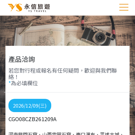
產品洽詢
若您對行程或報名有任何疑問，歡迎與我們聯
絡！
*
為必填欄位
2026/12/09(三)
CGO08CZB261209A
河南龍門石窟、山西雲岡石窟、壺口瀑布、平遙古城、