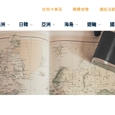
信用卡專區
團體總覽
講座活
美洲
日韓
亞洲
海島
遊輪
國