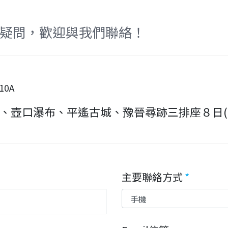
疑問，歡迎與我們聯絡！
10A
、壺口瀑布、平遙古城、豫晉尋跡三排座８日(
主要聯絡方式
*