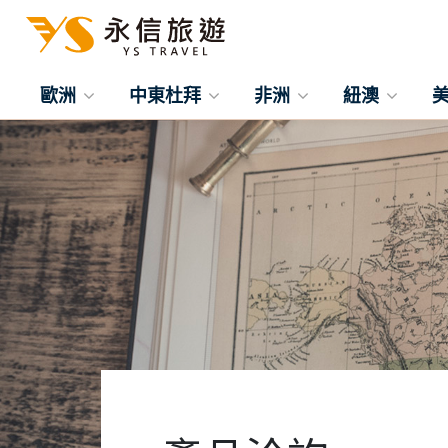
歐洲
中東杜拜
非洲
紐澳