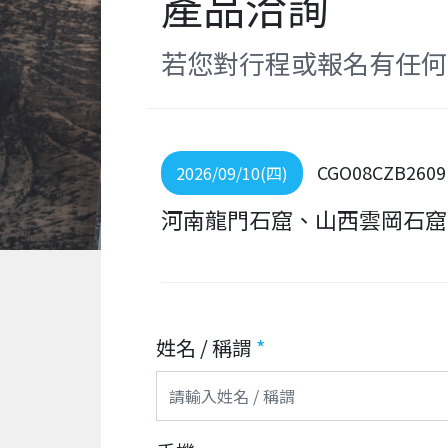
產品洽詢
若您對行程或報名有任何
CGO08CZB2609
2026/09/10(四)
河南龍門石窟、山西雲岡石窟
姓名 / 稱謂
*