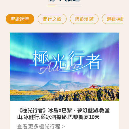
聖誕跨年
健行之旅
樂齡漫遊
遊獵探險
《極光行者》冰島X巴黎．夢幻藍湖.教堂
山.冰健行.藍冰洞探秘.巴黎饗宴10天
查看更多極光行程 >