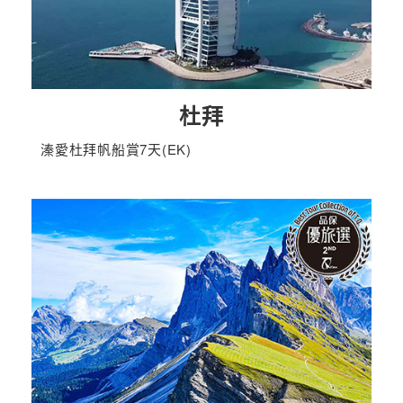
杜拜
溱愛杜拜帆船賞7天(EK)