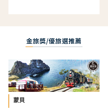
金旅獎/優旅選推薦
蒙貝