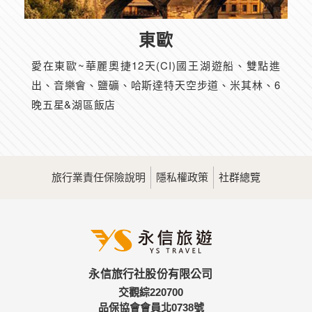
東歐
愛在東歐~華麗奧捷12天(CI)國王湖遊船、雙點進
出、音樂會、鹽礦、哈斯達特天空步道、米其林、6
晚五星&湖區飯店
旅行業責任保險說明
隱私權政策
社群總覽
永信旅行社股份有限公司
交觀綜220700
品保協會會員北0738號