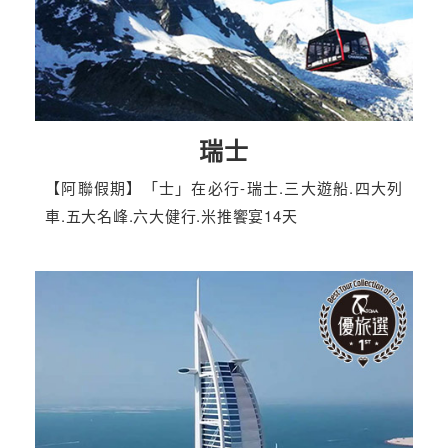
瑞士
【阿聯假期】「士」在必行-瑞士.三大遊船.四大列
車.五大名峰.六大健行.米推饗宴14天