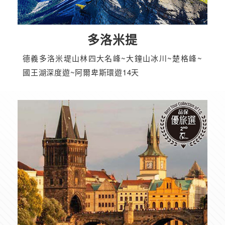
多洛米提
德義多洛米堤山林四大名峰~大鐘山冰川~楚格峰~
國王湖深度遊~阿爾卑斯環遊14天