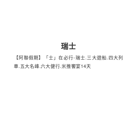
瑞士
【阿聯假期】「士」在必行-瑞士.三大遊船.四大列
車.五大名峰.六大健行.米推饗宴14天