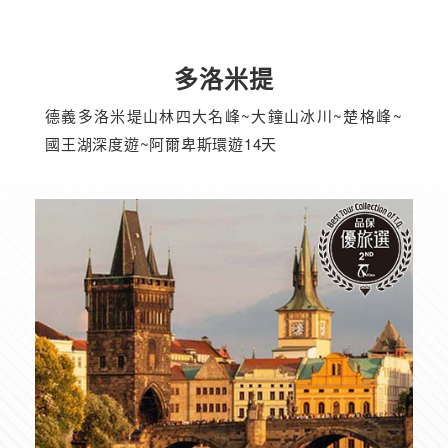
多洛米提
德義多洛米堤山林四大名峰~大鐘山冰川~楚格峰~
國王湖深度遊~阿爾卑斯環遊14天