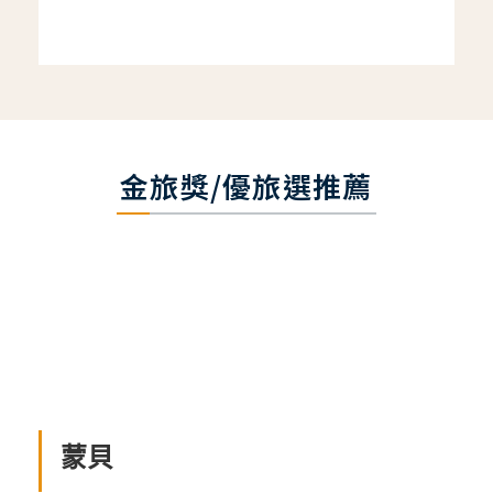
金旅獎/優旅選推薦
蒙貝