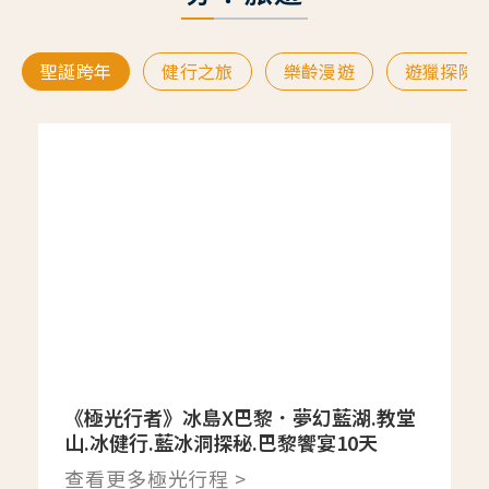
聖誕跨年
健行之旅
樂齡漫遊
遊獵探險
《極光行者》冰島X巴黎．夢幻藍湖.教堂
山.冰健行.藍冰洞探秘.巴黎饗宴10天
查看更多極光行程 >