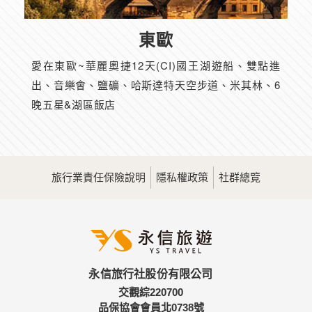
東歐
愛在東歐~華麗奧捷12天(CI)國王湖遊船、雙點進
出、音樂會、鹽礦、哈斯達特天空步道、米其林、6
晚五星&湖區飯店
旅行業責任保險說明
隱私權政策
社群總覽
永信旅行社股份有限公司
交觀綜220700
品保協會會員北0738號