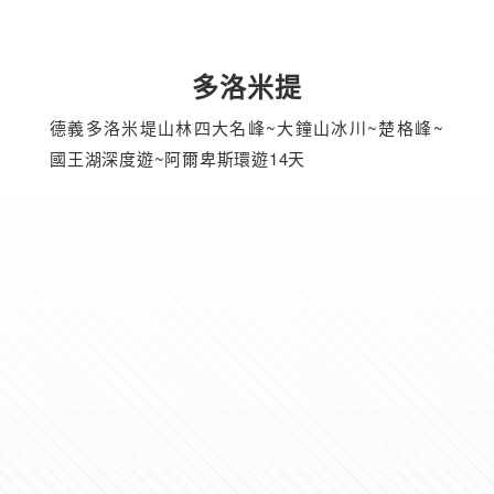
多洛米提
德義多洛米堤山林四大名峰~大鐘山冰川~楚格峰~
國王湖深度遊~阿爾卑斯環遊14天