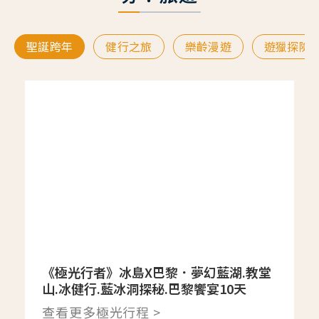
聖誕跨年
健行之旅
樂齡漫遊
遊獵探險
《極光行者》冰島X巴黎．夢幻藍湖.教堂
山.冰健行.藍冰洞探秘.巴黎饗宴10天
查看更多極光行程 >