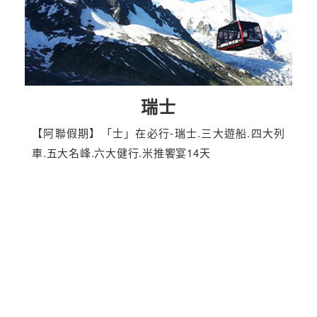
瑞士
【阿聯假期】「士」在必行-瑞士.三大遊船.四大列
車.五大名峰.六大健行.米推饗宴14天