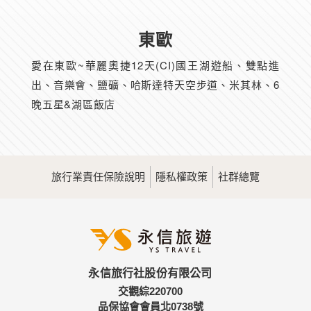
東歐
愛在東歐~華麗奧捷12天(CI)國王湖遊船、雙點進
出、音樂會、鹽礦、哈斯達特天空步道、米其林、6
晚五星&湖區飯店
旅行業責任保險說明
隱私權政策
社群總覽
永信旅行社股份有限公司
交觀綜220700
品保協會會員北0738號