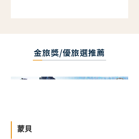
金旅獎/優旅選推薦
蒙貝