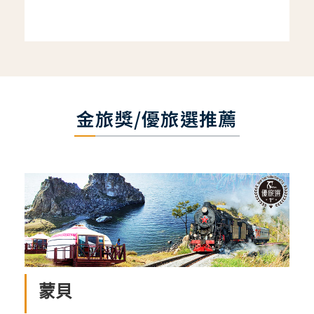
金旅獎/優旅選推薦
蒙貝