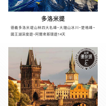
多洛米提
德義多洛米堤山林四大名峰~大鐘山冰川~楚格峰~
國王湖深度遊~阿爾卑斯環遊14天