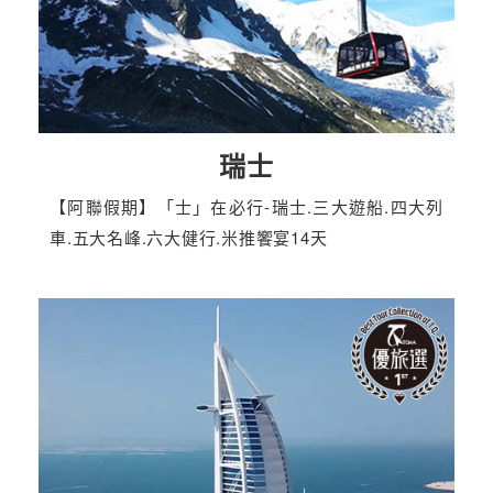
瑞士
【阿聯假期】「士」在必行-瑞士.三大遊船.四大列
車.五大名峰.六大健行.米推饗宴14天