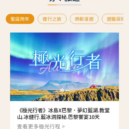
聖誕跨年
健行之旅
樂齡漫遊
遊獵探險
《極光行者》冰島X巴黎．夢幻藍湖.教堂
山.冰健行.藍冰洞探秘.巴黎饗宴10天
查看更多極光行程 >