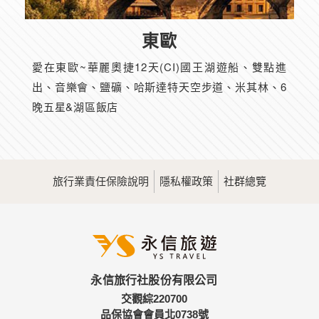
東歐
愛在東歐~華麗奧捷12天(CI)國王湖遊船、雙點進
出、音樂會、鹽礦、哈斯達特天空步道、米其林、6
晚五星&湖區飯店
旅行業責任保險說明
隱私權政策
社群總覽
永信旅行社股份有限公司
交觀綜220700
品保協會會員北0738號