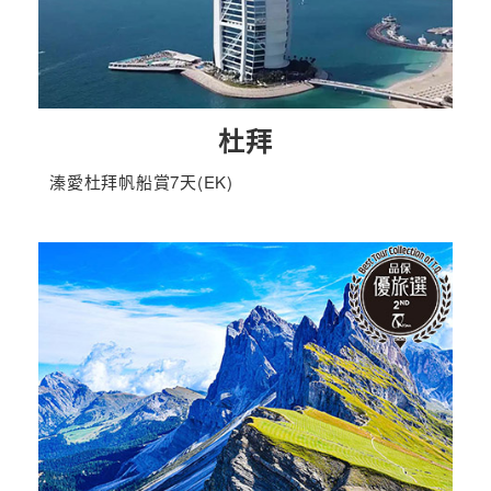
杜拜
溱愛杜拜帆船賞7天(EK)