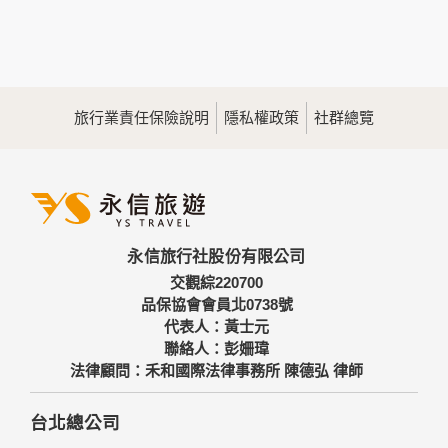
本網站在您使用服務信箱、問卷調查等互動性功能時，會保留
您所提供的姓名、電子郵件地址、聯絡方式及使用時間等。
於一般瀏覽時，伺服器會自行記錄相關行徑，包括您使用連線
設備的IP位址、使用時間、使用的瀏覽器、瀏覽及點選資料記
錄等，做為我們增進網站服務的參考依據，此記錄為內部應
用，決不對外公佈。
旅行業責任保險說明
隱私權政策
社群總覽
為提供精確的服務，我們會將收集的問卷調查內容進行統計與
分析，分析結果之統計數據或說明文字呈現，除供內部研究
外，我們會視需要公佈統計數據及說明文字，但不涉及特定個
人之資料。
三、資料之保護
本網站主機均設有防火牆、防毒系統等相關的各項資訊安全設
永信旅行社股份有限公司
備及必要的安全防護措施，加以保護網站及您的個人資料採用
嚴格的保護措施，只由經過授權的人員才能接觸您的個人資
交觀綜220700
料，相關處理人員皆簽有保密合約，如有違反保密義務者，將
品保協會會員北0738號
會受到相關的法律處分。
代表人：黃士元
如因業務需要有必要委託其他單位提供服務時，本網站亦會嚴
聯絡人：彭姍瑋
格要求其遵守保密義務，並且採取必要檢查程序以確定其將確
法律顧問：禾和國際法律事務所 陳德弘 律師
實遵守。
四、網站對外的相關連結
台北總公司
本網站的網頁提供其他網站的網路連結，您也可經由本網站所