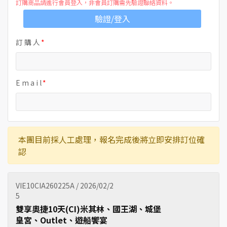
訂購商品請進行會員登入，非會員訂購需先驗證聯絡資料。
驗證/登入
訂 購 人
E m a i l
本團目前採人工處理，報名完成後將立即安排訂位確
認
VIE10CIA260225A / 2026/02/2
5
雙享奧捷10天(CI)米其林、國王湖、城堡
皇宮、Outlet、遊船饗宴