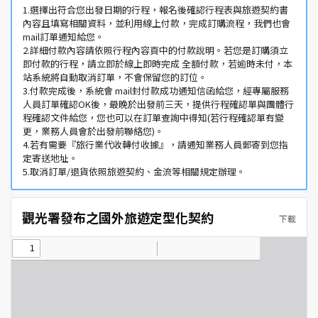
1.選擇出符合您出發日期的行程，報名後確認行程表與旅遊契約書
內容且填寫相關資料，並利用線上付款，完成訂購流程，我們也會
mail訂單通知給您。
2.詳細付款內容請依照行程內容頁中的付款說明。若您是訂購須立
即付款的行程，請立即於線上即時完成 全額付款，若逾時未付，本
站系統將自動取消訂單，不會保留您的訂位。
3.付款完成後，系統會 mail封付款成功通知信函給您，經專屬服務
人員訂單確認OK後，最晚於出發前三天，提供行程確認單與團體行
程確認文件給您，您也可以在訂單查詢中得知(若行程確認單有變
更，業務人員會於出發前聯絡您)。
4.若有需要『旅行業代收轉付收據』，請通知業務人員郵寄到您指
定寄送地址。
5.取消訂單/退貨依照旅遊契約、金流等相關規定辦理。
觀光署發布之國外旅遊定型化契約
下載