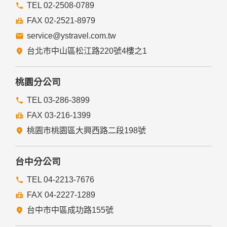
提供的連結，點選進入其他網站。但該連結網站不適用本網站
TEL 02-2508-0789
的隱私權保護政策，您必須參考該連結網站中的隱私權保護政
FAX 02-2521-8979
策。
service@ystravel.com.tw
五、與第三人共用個人資料之政策
台北市中山區松江路220號4樓之1
本網站絕不會提供、交換、出租或出售任何您的個人資料給其
他個人、團體、私人企業或公務機關，但有法律依據或合約義
務者，不在此限。
桃園分公司
前項但書之情形包括不限於：
TEL 03-286-3899
FAX 03-216-1399
經由您書面同意。
法律明文規定。
桃園市桃園區大興西路二段198號
為免除您生命、身體、自由或財產上之危險。
與公務機關或學術研究機構合作，基於公共利益為統計或學術
研究而有必要，且資料經過提供者處理或蒐集者依其揭露方式
台中分公司
無從識別特定之當事人。
當您在網站的行為，違反服務條款或可能損害或妨礙網站與其
TEL 04-2213-7676
他使用者權益或導致任何人遭受損害時，經網站管理單位研析
FAX 04-2227-1289
揭露您的個人資料是為了辨識、聯絡或採取法律行動所必要
者。
台中市中區成功路155號
有利於您的權益。