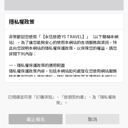
隱私權政策
非常歡迎您使用「【永信旅遊 YS TRAVEL】」（以下簡稱本網
站），為了讓您能夠安心的使用本網站的各項服務與資訊，特
此向您說明本網站的隱私權保護政策，以保障您的權益，請您
詳閱下列內容：
一、隱私權保護政策的適用範圍
隱私權保護政策內容，包括本網站如何處理在您使用網站服務
時收集到的個人識別資料。隱私權保護政策不適用於本網站以
外的相關連結網站，也不適用於非本網站所委託或參與管理的
人員。
已閱讀並同意「訂購須知」、「旅遊契約書」、及「隱私權政
二、個人資料的蒐集、處理及利用方式
策」。
當您造訪本網站或使用本網站所提供之功能服務時，我們將視
該服務功能性質，請您提供必要的個人資料，並在該特定目的
範圍內處理及利用您的個人資料；非經您書面同意，本網站不
截止報名
取消
會將個人資料用於其他用途。