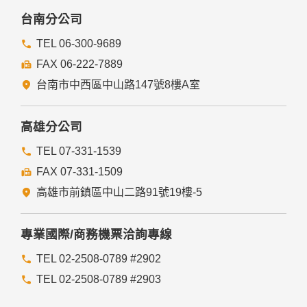
本網站委託廠商協助蒐集、處理或利用您的個人資料時，將對
委外廠商或個人善盡監督管理之責。
台南分公司
六、Cookie之使用
TEL 06-300-9689
為了提供您最佳的服務，本網站會在您的電腦中放置並取用我
FAX 06-222-7889
們的Cookie，若您不願接受Cookie的寫入，您可在您使用的
瀏覽器功能項中設定隱私權等級為高，即可拒絕Cookie的寫
台南市中西區中山路147號8樓A室
入，但可能會導至網站某些功能無法正常執行。
七、隱私權保護政策之修正
高雄分公司
本網站隱私權保護政策將因應需求隨時進行修正，修正後的條
TEL 07-331-1539
款將刊登於網站上。
FAX 07-331-1509
高雄市前鎮區中山二路91號19樓-5
專業國際/商務機票洽詢專線
TEL 02-2508-0789 #2902
TEL 02-2508-0789 #2903