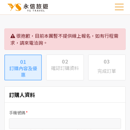
很抱歉，目前本團暫不提供線上報名，如有行程需
求，請來電洽詢。
02
03
01
確認訂購資料
訂購內容及優
完成訂單
惠
訂購人資料
手機號碼