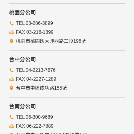
他個人、團體、私人企業或公務機關，但有法律依據或合約義
務者，不在此限。
桃園分公司
前項但書之情形包括不限於：
TEL 03-286-3899
FAX 03-216-1399
經由您書面同意。
法律明文規定。
桃園市桃園區大興西路二段198號
為免除您生命、身體、自由或財產上之危險。
與公務機關或學術研究機構合作，基於公共利益為統計或學術
研究而有必要，且資料經過提供者處理或蒐集者依其揭露方式
台中分公司
無從識別特定之當事人。
當您在網站的行為，違反服務條款或可能損害或妨礙網站與其
TEL 04-2213-7676
他使用者權益或導致任何人遭受損害時，經網站管理單位研析
FAX 04-2227-1289
揭露您的個人資料是為了辨識、聯絡或採取法律行動所必要
者。
台中市中區成功路155號
有利於您的權益。
本網站委託廠商協助蒐集、處理或利用您的個人資料時，將對
委外廠商或個人善盡監督管理之責。
台南分公司
六、Cookie之使用
TEL 06-300-9689
為了提供您最佳的服務，本網站會在您的電腦中放置並取用我
FAX 06-222-7889
們的Cookie，若您不願接受Cookie的寫入，您可在您使用的