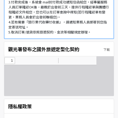
3.付款完成後，系統會 mail封付款成功通知信函給您，經專屬服務
人員訂單確認OK後，最晚於出發前三天，提供行程確認單與團體行
程確認文件給您，您也可以在訂單查詢中得知(若行程確認單有變
更，業務人員會於出發前聯絡您)。
4.若有需要『旅行業代收轉付收據』，請通知業務人員郵寄到您指
定寄送地址。
5.取消訂單/退貨依照旅遊契約、金流等相關規定辦理。
觀光署發布之國外旅遊定型化契約
下載
隱私權政策