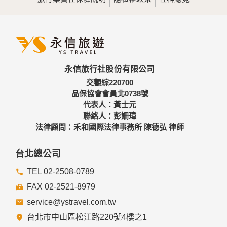
為提供精確的服務，我們會將收集的問卷調查內容進行統計與
分析，分析結果之統計數據或說明文字呈現，除供內部研究
外，我們會視需要公佈統計數據及說明文字，但不涉及特定個
人之資料。
三、資料之保護
本網站主機均設有防火牆、防毒系統等相關的各項資訊安全設
永信旅行社股份有限公司
備及必要的安全防護措施，加以保護網站及您的個人資料採用
嚴格的保護措施，只由經過授權的人員才能接觸您的個人資
交觀綜220700
料，相關處理人員皆簽有保密合約，如有違反保密義務者，將
品保協會會員北0738號
會受到相關的法律處分。
代表人：黃士元
如因業務需要有必要委託其他單位提供服務時，本網站亦會嚴
聯絡人：彭姍瑋
格要求其遵守保密義務，並且採取必要檢查程序以確定其將確
法律顧問：禾和國際法律事務所 陳德弘 律師
實遵守。
四、網站對外的相關連結
台北總公司
本網站的網頁提供其他網站的網路連結，您也可經由本網站所
提供的連結，點選進入其他網站。但該連結網站不適用本網站
TEL 02-2508-0789
的隱私權保護政策，您必須參考該連結網站中的隱私權保護政
FAX 02-2521-8979
策。
service@ystravel.com.tw
五、與第三人共用個人資料之政策
台北市中山區松江路220號4樓之1
本網站絕不會提供、交換、出租或出售任何您的個人資料給其