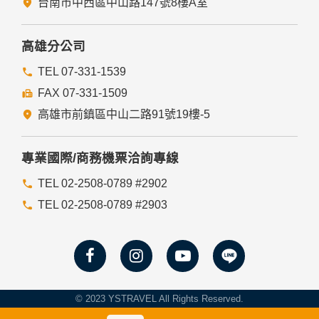
瀏覽器功能項中設定隱私權等級為高，即可拒絕Cookie的寫
台南市中西區中山路147號8樓A室
入，但可能會導至網站某些功能無法正常執行。
七、隱私權保護政策之修正
高雄分公司
本網站隱私權保護政策將因應需求隨時進行修正，修正後的條
TEL 07-331-1539
款將刊登於網站上。
FAX 07-331-1509
高雄市前鎮區中山二路91號19樓-5
專業國際/商務機票洽詢專線
TEL 02-2508-0789 #2902
TEL 02-2508-0789 #2903
© 2023 YSTRAVEL All Rights Reserved.