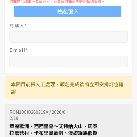
訂購商品請進行會員登入，非會員訂購需先驗證聯絡資料。
驗證/登入
訂 購 人
E m a i l
本團目前採人工處理，報名完成後將立即安排訂位確
認
ROM10CIO260219A / 2026/0
2/19
華麗歐洲、西西里島～艾特納火山、馬泰
拉蘑菇村、卡布里島藍洞、漫遊羅馬假期