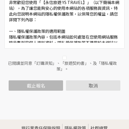
非常歡迎您使用「【永信旅遊 YS TRAVEL】」（以下簡稱本網
站），為了讓您能夠安心的使用本網站的各項服務與資訊，特
此向您說明本網站的隱私權保護政策，以保障您的權益，請您
詳閱下列內容：
一、隱私權保護政策的適用範圍
隱私權保護政策內容，包括本網站如何處理在您使用網站服務
時收集到的個人識別資料。隱私權保護政策不適用於本網站以
外的相關連結網站，也不適用於非本網站所委託或參與管理的
人員。
已閱讀並同意「訂購須知」、「旅遊契約書」、及「隱私權政
二、個人資料的蒐集、處理及利用方式
策」。
當您造訪本網站或使用本網站所提供之功能服務時，我們將視
該服務功能性質，請您提供必要的個人資料，並在該特定目的
範圍內處理及利用您的個人資料；非經您書面同意，本網站不
截止報名
取消
會將個人資料用於其他用途。
本網站在您使用服務信箱、問卷調查等互動性功能時，會保留
您所提供的姓名、電子郵件地址、聯絡方式及使用時間等。
於一般瀏覽時，伺服器會自行記錄相關行徑，包括您使用連線
設備的IP位址、使用時間、使用的瀏覽器、瀏覽及點選資料記
錄等，做為我們增進網站服務的參考依據，此記錄為內部應
用，決不對外公佈。
旅行業責任保險說明
隱私權政策
社群總覽