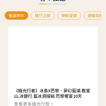
聖誕跨年
健行之旅
樂齡漫遊
遊獵探險
《極光行者》冰島X巴黎．夢幻藍湖.教堂
山.冰健行.藍冰洞探秘.巴黎饗宴10天
查看更多極光行程 >