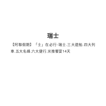
瑞士
【阿聯假期】「士」在必行-瑞士.三大遊船.四大列
車.五大名峰.六大健行.米推饗宴14天