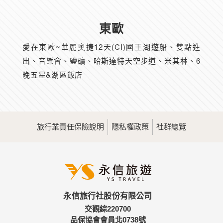
東歐
愛在東歐~華麗奧捷12天(CI)國王湖遊船、雙點進
出、音樂會、鹽礦、哈斯達特天空步道、米其林、6
晚五星&湖區飯店
旅行業責任保險說明
隱私權政策
社群總覽
永信旅行社股份有限公司
交觀綜220700
品保協會會員北0738號