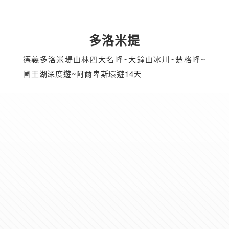
多洛米提
德義多洛米堤山林四大名峰~大鐘山冰川~楚格峰~
國王湖深度遊~阿爾卑斯環遊14天