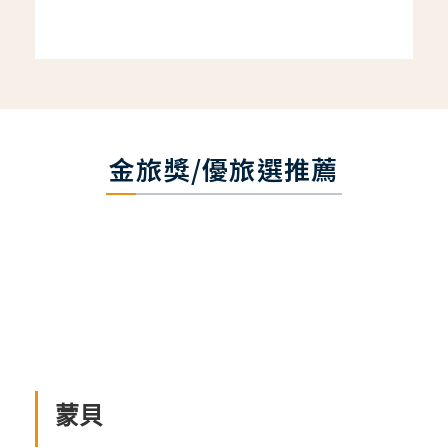
金旅獎/優旅選推薦
蒙貝