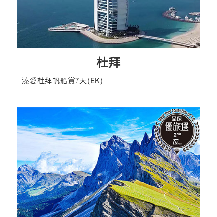
杜拜
溱愛杜拜帆船賞7天(EK)