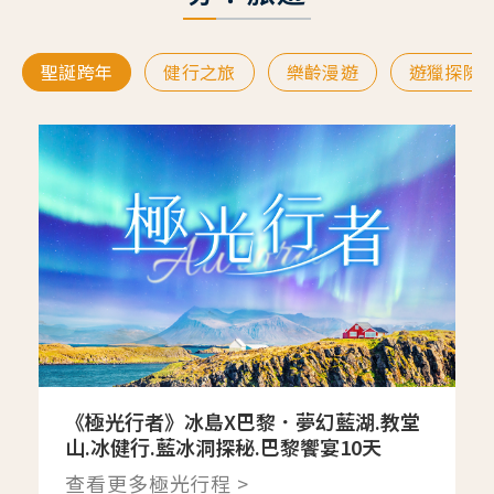
聖誕跨年
健行之旅
樂齡漫遊
遊獵探險
《極光行者》冰島X巴黎．夢幻藍湖.教堂
山.冰健行.藍冰洞探秘.巴黎饗宴10天
查看更多極光行程 >