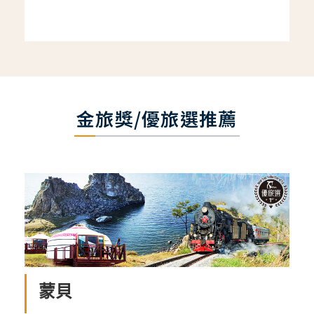
金旅獎/優旅選推薦
蒙貝