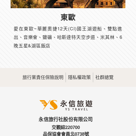
東歐
愛在東歐~華麗奧捷12天(CI)國王湖遊船、雙點進
出、音樂會、鹽礦、哈斯達特天空步道、米其林、6
晚五星&湖區飯店
旅行業責任保險說明
隱私權政策
社群總覽
永信旅行社股份有限公司
交觀綜220700
品保協會會員北0738號