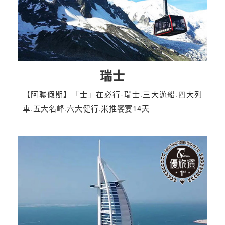
瑞士
【阿聯假期】「士」在必行-瑞士.三大遊船.四大列
車.五大名峰.六大健行.米推饗宴14天