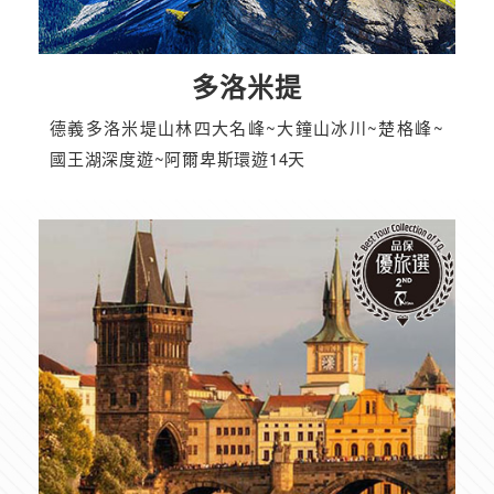
多洛米提
德義多洛米堤山林四大名峰~大鐘山冰川~楚格峰~
國王湖深度遊~阿爾卑斯環遊14天