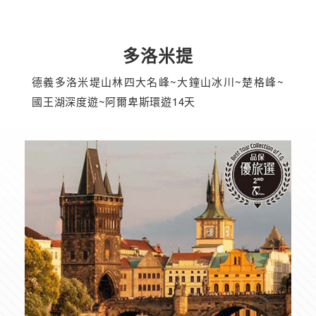
多洛米提
德義多洛米堤山林四大名峰~大鐘山冰川~楚格峰~
國王湖深度遊~阿爾卑斯環遊14天