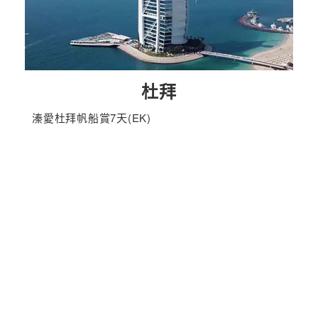
杜拜
溱愛杜拜帆船賞7天(EK)