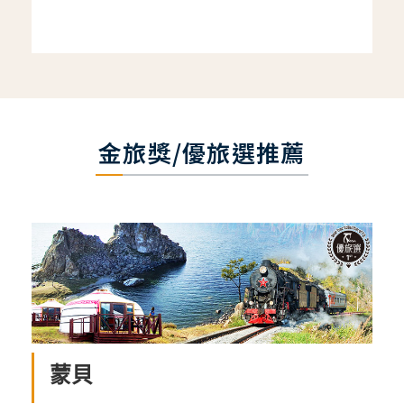
金旅獎/優旅選推薦
蒙貝