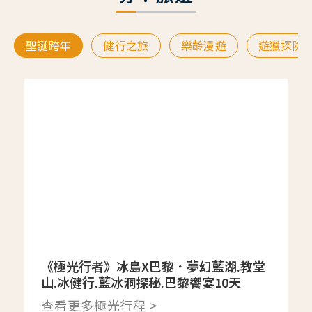
聖誕跨年
健行之旅
樂齡漫遊
遊獵探險
《極光行者》冰島X巴黎．夢幻藍湖.教堂
山.冰健行.藍冰洞探秘.巴黎饗宴10天
查看更多極光行程 >