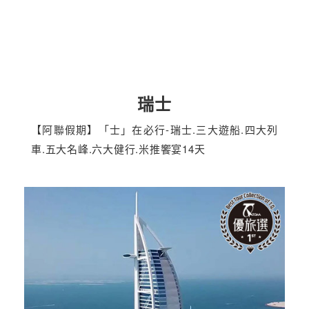
瑞士
【阿聯假期】「士」在必行-瑞士.三大遊船.四大列
車.五大名峰.六大健行.米推饗宴14天