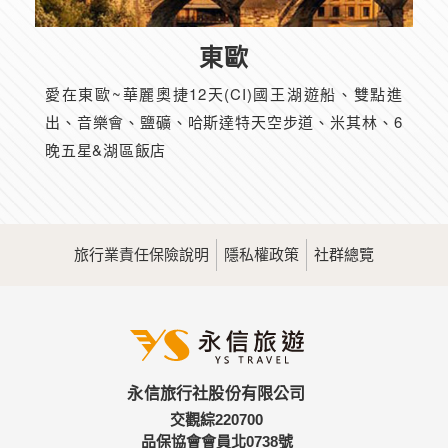
東歐
愛在東歐~華麗奧捷12天(CI)國王湖遊船、雙點進
出、音樂會、鹽礦、哈斯達特天空步道、米其林、6
晚五星&湖區飯店
旅行業責任保險說明
隱私權政策
社群總覽
永信旅行社股份有限公司
交觀綜220700
品保協會會員北0738號