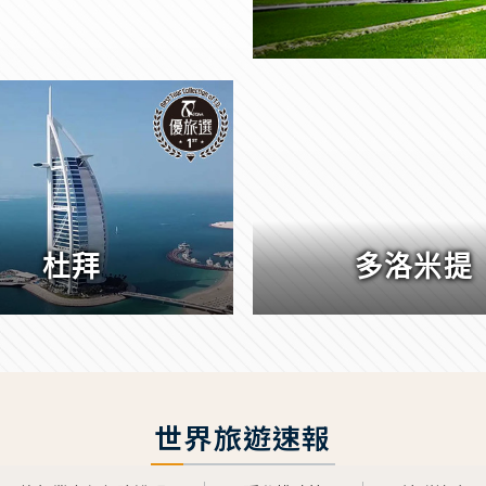
杜拜
多洛米提
世界旅遊速報