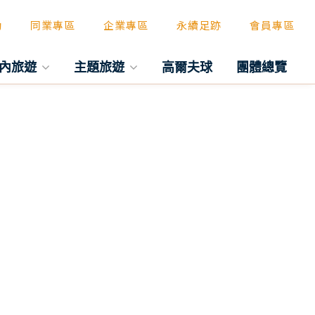
動
同業專區
企業專區
永續足跡
會員專區
內旅遊
主題旅遊
高爾夫球
團體總覽
往後