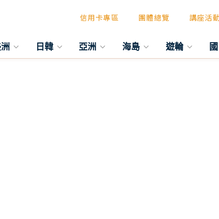
信用卡專區
團體總覽
講座活
美洲
日韓
亞洲
海島
遊輪
國