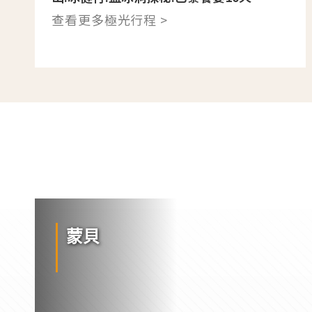
查看更多極光行程 >
蒙貝