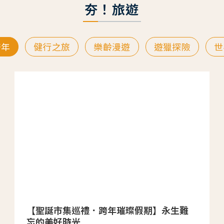
夯！旅遊
跨年
健行之旅
樂齡漫遊
遊獵探險
世
【聖誕市集巡禮．跨年璀璨假期】永生難
忘的美好時光