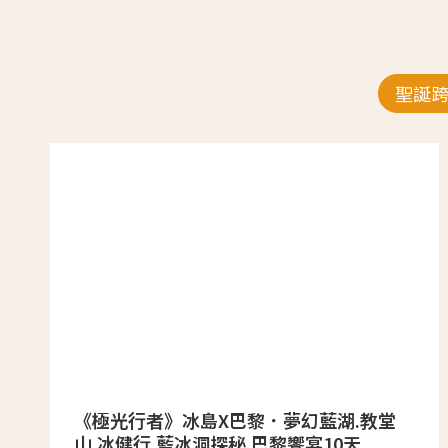
聖誕
《極光行者》冰島X巴黎．夢幻藍湖.教堂
山.冰健行.藍冰洞探秘.巴黎饗宴10天