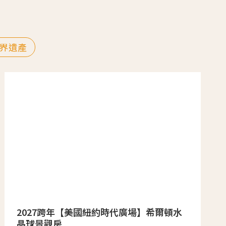
界遺產
2027跨年【美國紐約時代廣場】希爾頓水
晶球景觀房