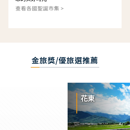
查看各國聖誕市集 >
金旅獎/優旅選推薦
花東