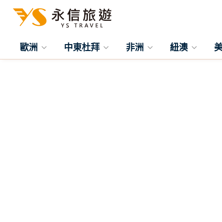
歐洲
中東杜拜
非洲
紐澳
往前