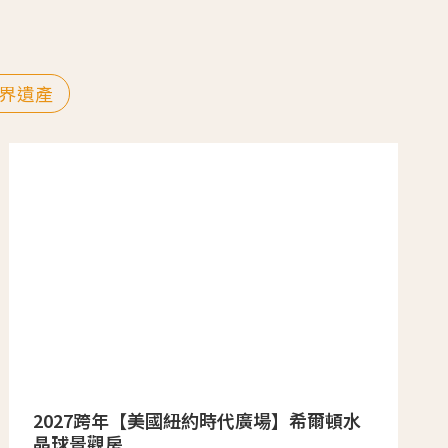
界遺產
2027跨年【美國紐約時代廣場】希爾頓水
晶球景觀房