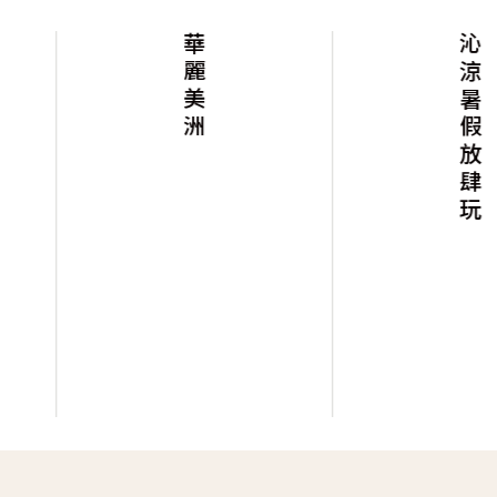
華麗美洲
沁涼暑假放肆玩