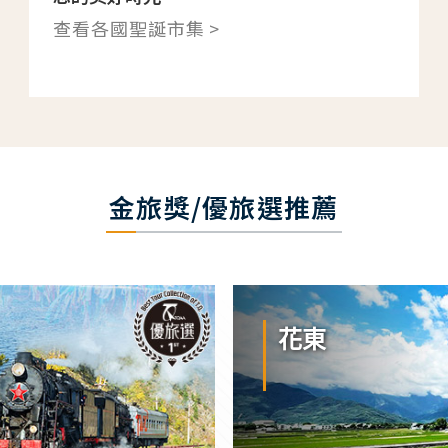
查看各國聖誕市集 >
金旅獎/優旅選推薦
花東