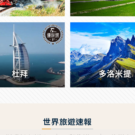
杜拜
多洛米提
世界旅遊速報