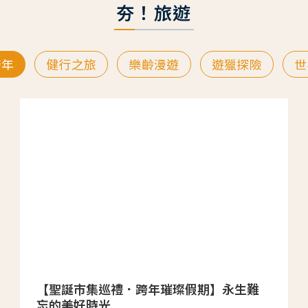
夯！旅遊
跨年
健行之旅
樂齡漫遊
遊獵探險
世
【聖誕市集巡禮．跨年璀璨假期】永生難
忘的美好時光