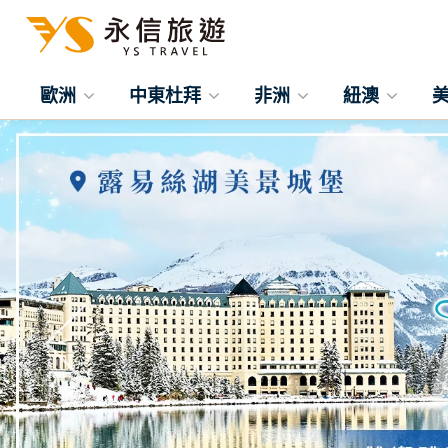
歐洲
中東杜拜
非洲
紐澳
往前