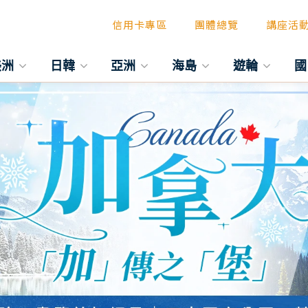
信用卡專區
團體總覽
講座活
美洲
日韓
亞洲
海島
遊輪
國