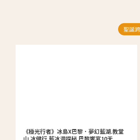
聖誕
《極光行者》冰島X巴黎．夢幻藍湖.教堂
山.冰健行.藍冰洞探秘.巴黎饗宴10天