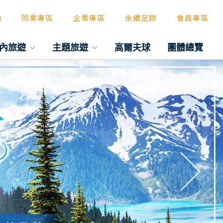
動
同業專區
企業專區
永續足跡
會員專區
內旅遊
主題旅遊
高爾夫球
團體總覽
往後