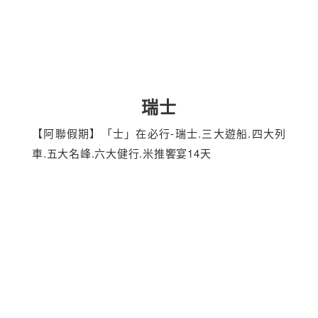
瑞士
【阿聯假期】「士」在必行-瑞士.三大遊船.四大列
車.五大名峰.六大健行.米推饗宴14天