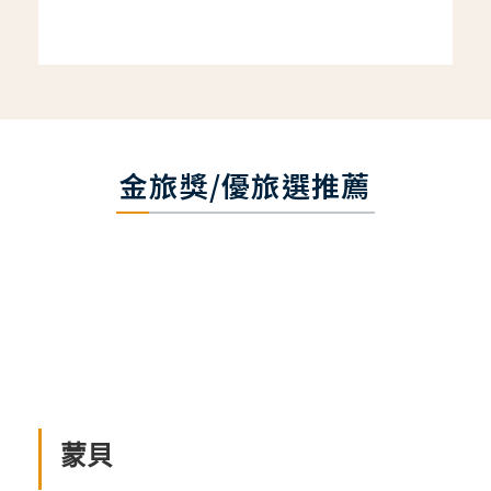
金旅獎/優旅選推薦
蒙貝