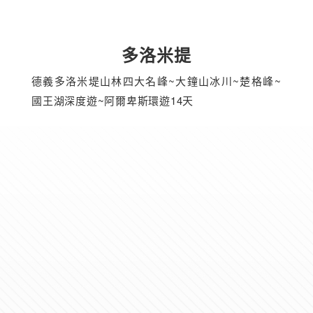
多洛米提
德義多洛米堤山林四大名峰~大鐘山冰川~楚格峰~
國王湖深度遊~阿爾卑斯環遊14天