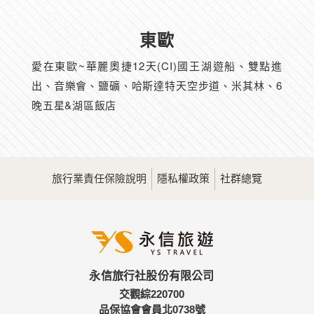
東歐
愛在東歐~華麗奧捷12天(CI)國王湖遊船、雙點進
出、音樂會、鹽礦、哈斯達特天空步道、米其林、6
晚五星&湖區飯店
旅行業責任保險說明
隱私權政策
社群總覽
永信旅行社股份有限公司
交觀綜220700
品保協會會員北0738號