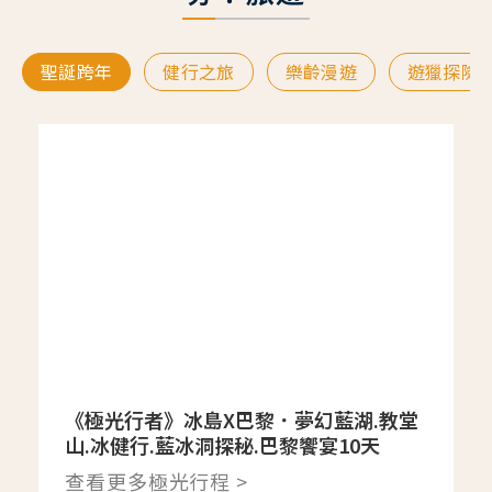
聖誕跨年
健行之旅
樂齡漫遊
遊獵探險
《極光行者》冰島X巴黎．夢幻藍湖.教堂
山.冰健行.藍冰洞探秘.巴黎饗宴10天
查看更多極光行程 >