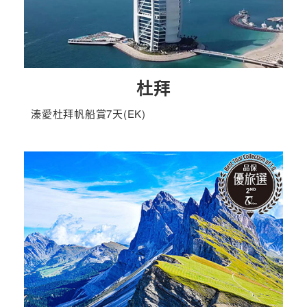
杜拜
溱愛杜拜帆船賞7天(EK)