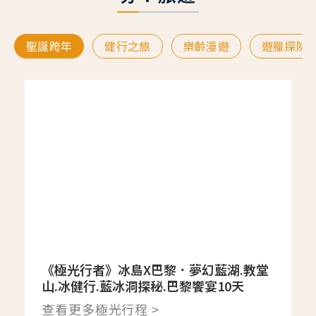
聖誕跨年
健行之旅
樂齡漫遊
遊獵探險
《極光行者》冰島X巴黎．夢幻藍湖.教堂
山.冰健行.藍冰洞探秘.巴黎饗宴10天
查看更多極光行程 >