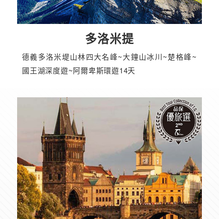
多洛米提
德義多洛米堤山林四大名峰~大鐘山冰川~楚格峰~
國王湖深度遊~阿爾卑斯環遊14天