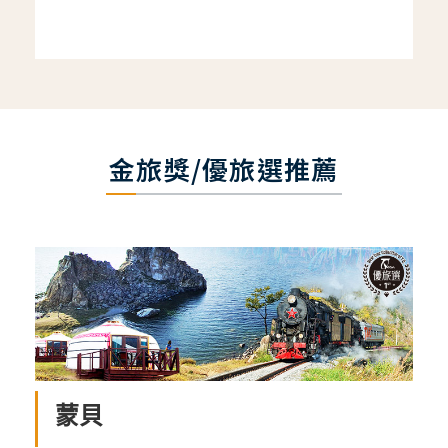
金旅獎/優旅選推薦
蒙貝