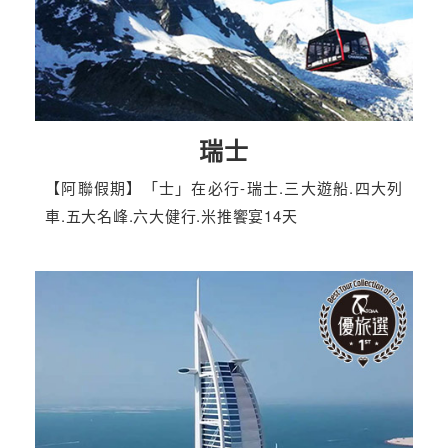
瑞士
【阿聯假期】「士」在必行-瑞士.三大遊船.四大列
車.五大名峰.六大健行.米推饗宴14天