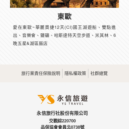
東歐
愛在東歐~華麗奧捷12天(CI)國王湖遊船、雙點進
出、音樂會、鹽礦、哈斯達特天空步道、米其林、6
晚五星&湖區飯店
旅行業責任保險說明
隱私權政策
社群總覽
永信旅行社股份有限公司
交觀綜220700
品保協會會員北0738號