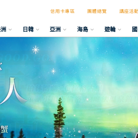
信用卡專區
團體總覽
講座活
美洲
日韓
亞洲
海島
遊輪
國