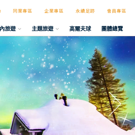
動
同業專區
企業專區
永續足跡
會員專區
內旅遊
主題旅遊
高爾夫球
團體總覽
往後