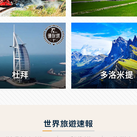
杜拜
多洛米提
世界旅遊速報