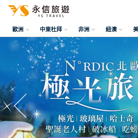
歐洲
中東杜拜
非洲
紐澳
往前