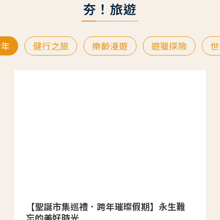
夯！旅遊
跨年
健行之旅
樂齡漫遊
遊獵探險
世
【聖誕市集巡禮．跨年璀璨假期】永生難
忘的美好時光