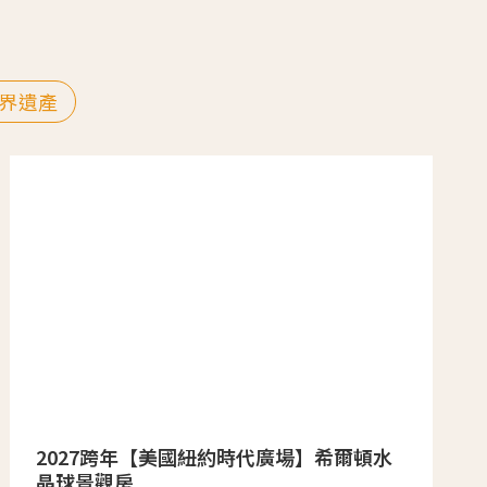
界遺產
2027跨年【美國紐約時代廣場】希爾頓水
晶球景觀房