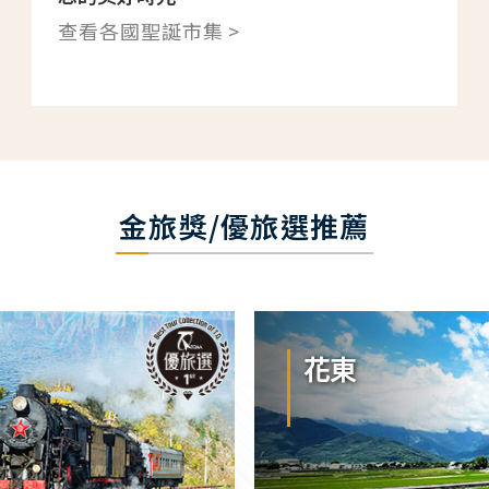
查看各國聖誕市集 >
金旅獎/優旅選推薦
花東