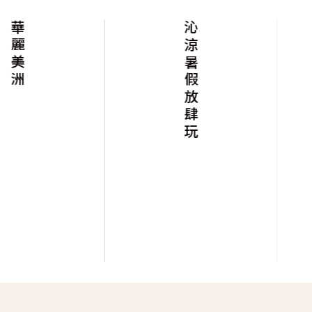
華麗美洲
沁涼暑假放肆玩