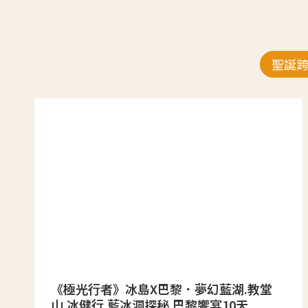
聖誕
《極光行者》冰島X巴黎．夢幻藍湖.教堂
山.冰健行.藍冰洞探秘.巴黎饗宴10天