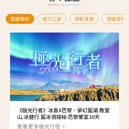
聖誕跨年
健行之旅
樂齡漫遊
遊獵探險
《極光行者》冰島X巴黎．夢幻藍湖.教堂
山.冰健行.藍冰洞探秘.巴黎饗宴10天
查看更多極光行程 >