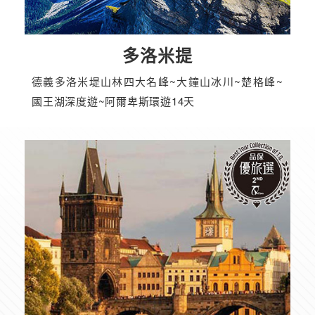
多洛米提
德義多洛米堤山林四大名峰~大鐘山冰川~楚格峰~
國王湖深度遊~阿爾卑斯環遊14天