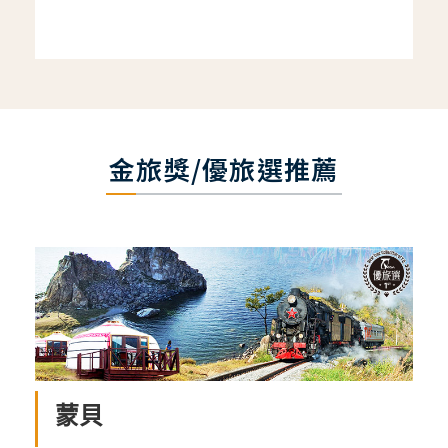
金旅獎/優旅選推薦
蒙貝