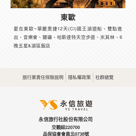
東歐
愛在東歐~華麗奧捷12天(CI)國王湖遊船、雙點進
出、音樂會、鹽礦、哈斯達特天空步道、米其林、6
晚五星&湖區飯店
旅行業責任保險說明
隱私權政策
社群總覽
永信旅行社股份有限公司
交觀綜220700
品保協會會員北0738號