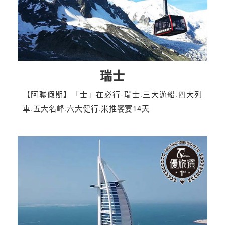
瑞士
【阿聯假期】「士」在必行-瑞士.三大遊船.四大列
車.五大名峰.六大健行.米推饗宴14天