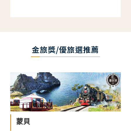
金旅獎/優旅選推薦
蒙貝