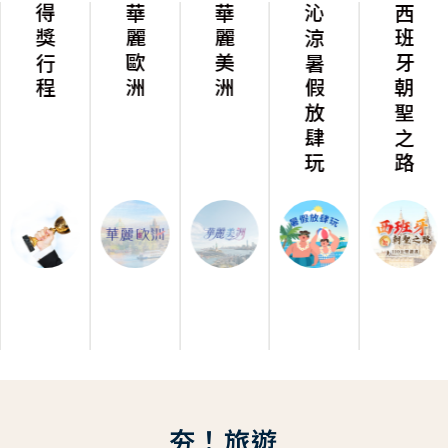
得獎行程
華麗歐洲
華麗美洲
沁涼暑假放肆玩
西班牙朝聖之路
夯！旅遊