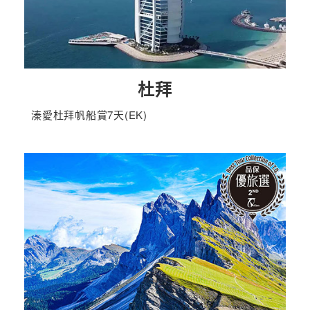
杜拜
溱愛杜拜帆船賞7天(EK)