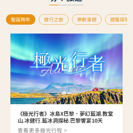
聖誕跨年
健行之旅
樂齡漫遊
遊獵探險
《極光行者》冰島X巴黎．夢幻藍湖.教堂
山.冰健行.藍冰洞探秘.巴黎饗宴10天
查看更多極光行程 >