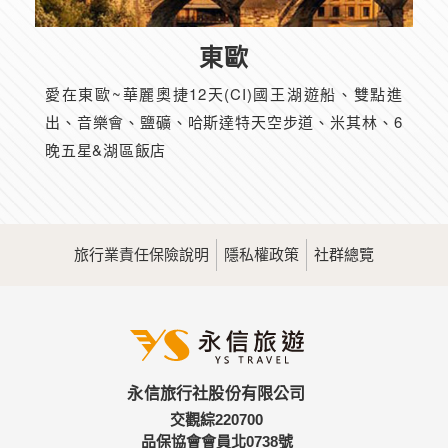
東歐
愛在東歐~華麗奧捷12天(CI)國王湖遊船、雙點進
出、音樂會、鹽礦、哈斯達特天空步道、米其林、6
晚五星&湖區飯店
旅行業責任保險說明
隱私權政策
社群總覽
永信旅行社股份有限公司
交觀綜220700
品保協會會員北0738號