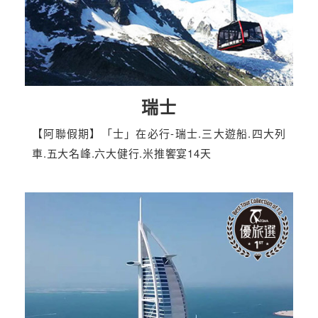
瑞士
【阿聯假期】「士」在必行-瑞士.三大遊船.四大列
車.五大名峰.六大健行.米推饗宴14天