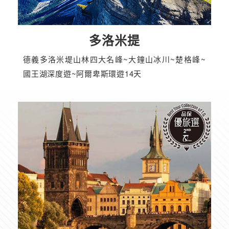
多洛米提
德義多洛米堤山林四大名峰~大鐘山冰川~楚格峰~
國王湖深度遊~阿爾卑斯環遊14天