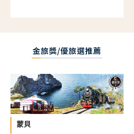
金旅獎/優旅選推薦
蒙貝