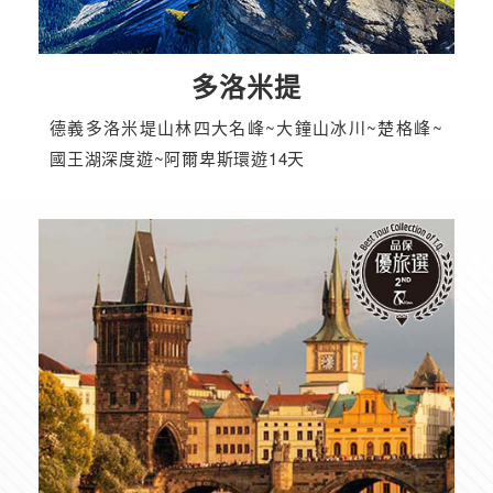
多洛米提
德義多洛米堤山林四大名峰~大鐘山冰川~楚格峰~
國王湖深度遊~阿爾卑斯環遊14天