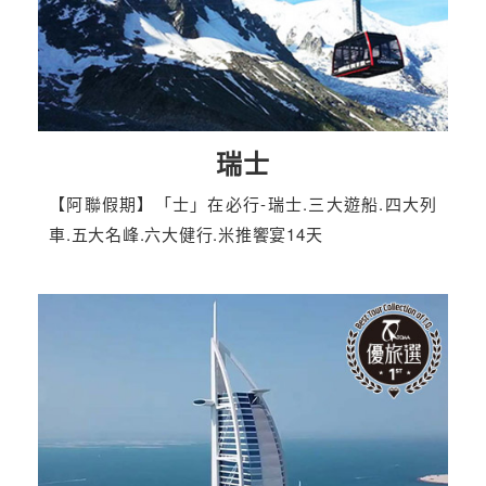
瑞士
【阿聯假期】「士」在必行-瑞士.三大遊船.四大列
車.五大名峰.六大健行.米推饗宴14天