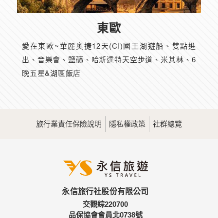
東歐
愛在東歐~華麗奧捷12天(CI)國王湖遊船、雙點進
出、音樂會、鹽礦、哈斯達特天空步道、米其林、6
晚五星&湖區飯店
旅行業責任保險說明
隱私權政策
社群總覽
永信旅行社股份有限公司
交觀綜220700
品保協會會員北0738號