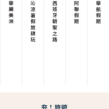
華麗美洲
沁涼暑假放肆玩
西班牙朝聖之路
阿聯假期
華航假期
夯！旅遊