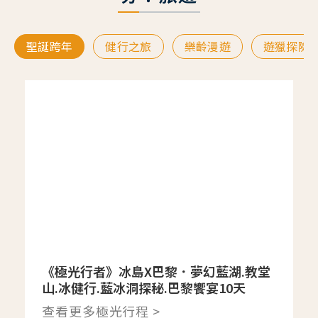
聖誕跨年
健行之旅
樂齡漫遊
遊獵探險
《極光行者》冰島X巴黎．夢幻藍湖.教堂
山.冰健行.藍冰洞探秘.巴黎饗宴10天
查看更多極光行程 >