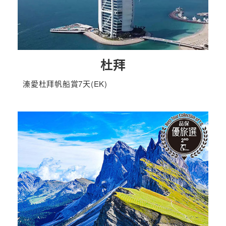
杜拜
溱愛杜拜帆船賞7天(EK)