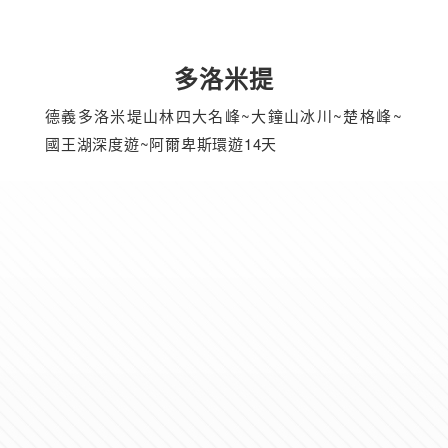
多洛米提
德義多洛米堤山林四大名峰~大鐘山冰川~楚格峰~
國王湖深度遊~阿爾卑斯環遊14天