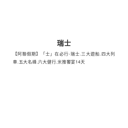
瑞士
【阿聯假期】「士」在必行-瑞士.三大遊船.四大列
車.五大名峰.六大健行.米推饗宴14天