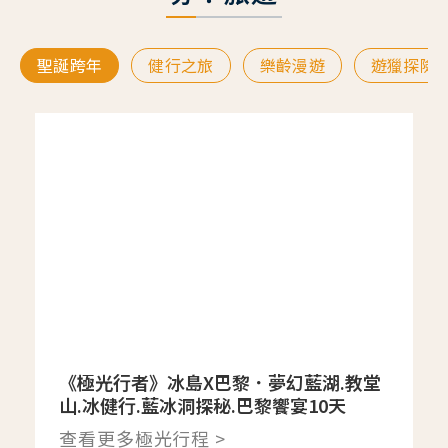
聖誕跨年
健行之旅
樂齡漫遊
遊獵探險
《極光行者》冰島X巴黎．夢幻藍湖.教堂
山.冰健行.藍冰洞探秘.巴黎饗宴10天
查看更多極光行程 >