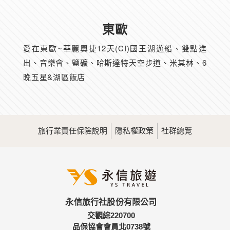
東歐
愛在東歐~華麗奧捷12天(CI)國王湖遊船、雙點進
出、音樂會、鹽礦、哈斯達特天空步道、米其林、6
晚五星&湖區飯店
旅行業責任保險說明
隱私權政策
社群總覽
永信旅行社股份有限公司
交觀綜220700
品保協會會員北0738號