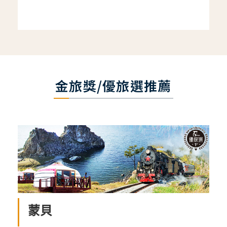
金旅獎/優旅選推薦
蒙貝