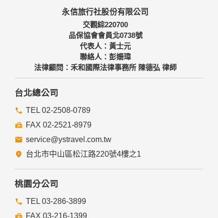
本網站主機均設有防火牆、防毒系統等相關的各項資訊安全設
永信旅行社股份有限公司
備及必要的安全防護措施，加以保護網站及您的個人資料採用
嚴格的保護措施，只由經過授權的人員才能接觸您的個人資
交觀綜220700
料，相關處理人員皆簽有保密合約，如有違反保密義務者，將
品保協會會員北0738號
會受到相關的法律處分。
代表人：黃士元
如因業務需要有必要委託其他單位提供服務時，本網站亦會嚴
聯絡人：彭姍瑋
格要求其遵守保密義務，並且採取必要檢查程序以確定其將確
法律顧問：禾和國際法律事務所 陳德弘 律師
實遵守。
四、網站對外的相關連結
台北總公司
本網站的網頁提供其他網站的網路連結，您也可經由本網站所
提供的連結，點選進入其他網站。但該連結網站不適用本網站
TEL 02-2508-0789
的隱私權保護政策，您必須參考該連結網站中的隱私權保護政
FAX 02-2521-8979
策。
service@ystravel.com.tw
五、與第三人共用個人資料之政策
台北市中山區松江路220號4樓之1
本網站絕不會提供、交換、出租或出售任何您的個人資料給其
他個人、團體、私人企業或公務機關，但有法律依據或合約義
務者，不在此限。
桃園分公司
前項但書之情形包括不限於：
TEL 03-286-3899
FAX 03-216-1399