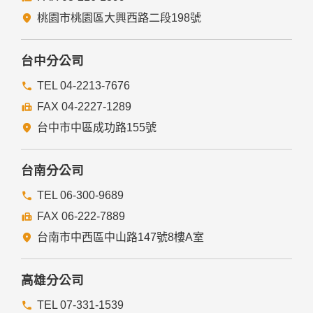
經由您書面同意。
法律明文規定。
桃園市桃園區大興西路二段198號
為免除您生命、身體、自由或財產上之危險。
與公務機關或學術研究機構合作，基於公共利益為統計或學術
研究而有必要，且資料經過提供者處理或蒐集者依其揭露方式
台中分公司
無從識別特定之當事人。
當您在網站的行為，違反服務條款或可能損害或妨礙網站與其
TEL 04-2213-7676
他使用者權益或導致任何人遭受損害時，經網站管理單位研析
FAX 04-2227-1289
揭露您的個人資料是為了辨識、聯絡或採取法律行動所必要
者。
台中市中區成功路155號
有利於您的權益。
本網站委託廠商協助蒐集、處理或利用您的個人資料時，將對
委外廠商或個人善盡監督管理之責。
台南分公司
六、Cookie之使用
TEL 06-300-9689
為了提供您最佳的服務，本網站會在您的電腦中放置並取用我
FAX 06-222-7889
們的Cookie，若您不願接受Cookie的寫入，您可在您使用的
瀏覽器功能項中設定隱私權等級為高，即可拒絕Cookie的寫
台南市中西區中山路147號8樓A室
入，但可能會導至網站某些功能無法正常執行。
七、隱私權保護政策之修正
高雄分公司
本網站隱私權保護政策將因應需求隨時進行修正，修正後的條
TEL 07-331-1539
款將刊登於網站上。