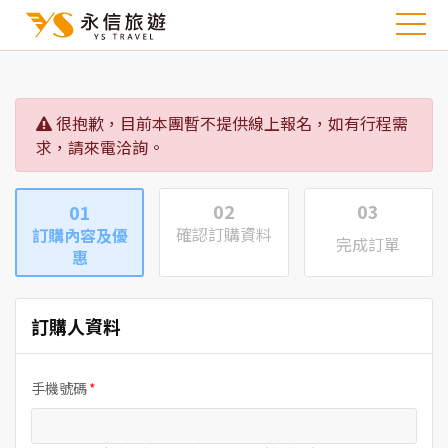
很抱歉，目前本團暫不提供線上報名，如有行程需
求，請來電洽詢。
02
03
01
確認訂購資料
訂購內容及優
完成訂單
惠
訂購人資料
手機號碼