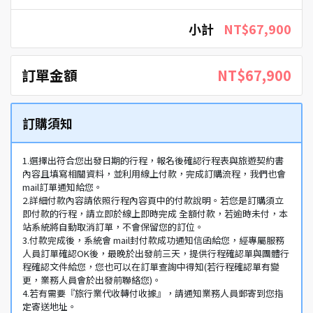
小計
NT$67,900
訂單金額
NT$67,900
訂購須知
1.選擇出符合您出發日期的行程，報名後確認行程表與旅遊契約書
內容且填寫相關資料，並利用線上付款，完成訂購流程，我們也會
mail訂單通知給您。
2.詳細付款內容請依照行程內容頁中的付款說明。若您是訂購須立
即付款的行程，請立即於線上即時完成 全額付款，若逾時未付，本
站系統將自動取消訂單，不會保留您的訂位。
3.付款完成後，系統會 mail封付款成功通知信函給您，經專屬服務
人員訂單確認OK後，最晚於出發前三天，提供行程確認單與團體行
程確認文件給您，您也可以在訂單查詢中得知(若行程確認單有變
更，業務人員會於出發前聯絡您)。
4.若有需要『旅行業代收轉付收據』，請通知業務人員郵寄到您指
定寄送地址。