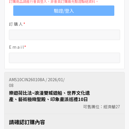
訂購商品請進行會員登入，非會員訂購需先驗證聯絡資料。
驗證/登入
訂 購 人
E m a i l
AMS10CIN260108A / 2026/01/
08
樂遊荷比法~浪漫雙城遊船、世界文化遺
產、藝術極緻聖殿、印象畫派巡禮10日
可售團位：經濟艙
27
請確認訂購內容