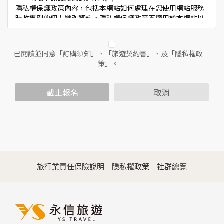
隱私權保護政策內容，包括本網站如何處理在您使用網站服務
時收集到的個人識別資料。隱私權保護政策不適用於本網站以
外的相關連結網站，也不適用於非本網站所委託或參與管理的
人員。
已閱讀並同意「訂購須知」、「旅遊契約書」、及「隱私權政
二、個人資料的蒐集、處理及利用方式
策」。
當您造訪本網站或使用本網站所提供之功能服務時，我們將視
該服務功能性質，請您提供必要的個人資料，並在該特定目的
範圍內處理及利用您的個人資料；非經您書面同意，本網站不
截止報名
取消
會將個人資料用於其他用途。
本網站在您使用服務信箱、問卷調查等互動性功能時，會保留
您所提供的姓名、電子郵件地址、聯絡方式及使用時間等。
於一般瀏覽時，伺服器會自行記錄相關行徑，包括您使用連線
設備的IP位址、使用時間、使用的瀏覽器、瀏覽及點選資料記
錄等，做為我們增進網站服務的參考依據，此記錄為內部應
用，決不對外公佈。
旅行業責任保險說明
隱私權政策
社群總覽
為提供精確的服務，我們會將收集的問卷調查內容進行統計與
分析，分析結果之統計數據或說明文字呈現，除供內部研究
外，我們會視需要公佈統計數據及說明文字，但不涉及特定個
人之資料。
三、資料之保護