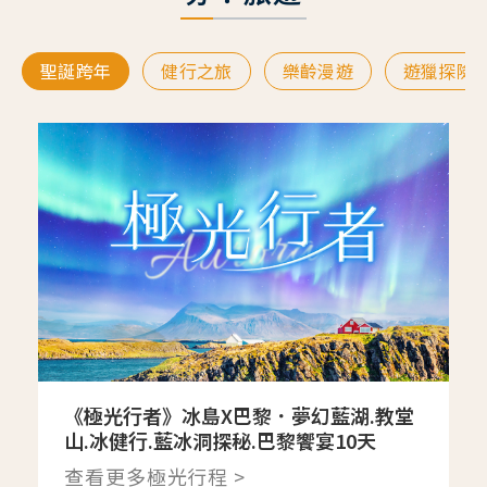
聖誕跨年
健行之旅
樂齡漫遊
遊獵探險
《極光行者》冰島X巴黎．夢幻藍湖.教堂
山.冰健行.藍冰洞探秘.巴黎饗宴10天
查看更多極光行程 >