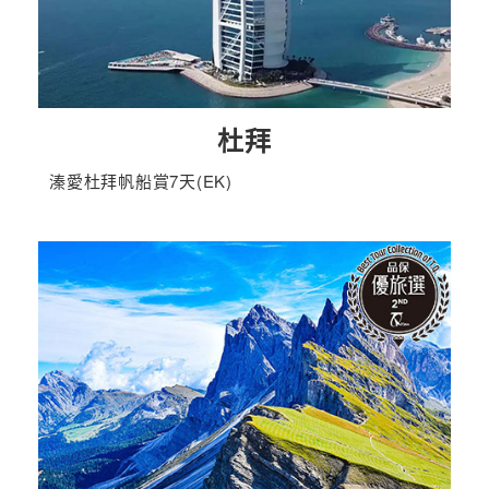
杜拜
溱愛杜拜帆船賞7天(EK)