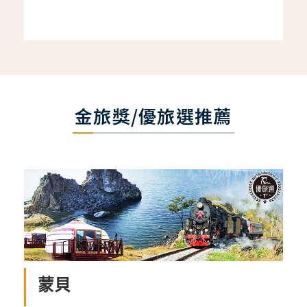
金旅獎/優旅選推薦
蒙貝