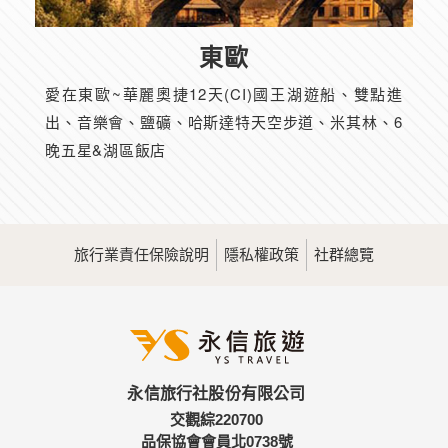
東歐
愛在東歐~華麗奧捷12天(CI)國王湖遊船、雙點進
出、音樂會、鹽礦、哈斯達特天空步道、米其林、6
晚五星&湖區飯店
旅行業責任保險說明
隱私權政策
社群總覽
永信旅行社股份有限公司
交觀綜220700
品保協會會員北0738號