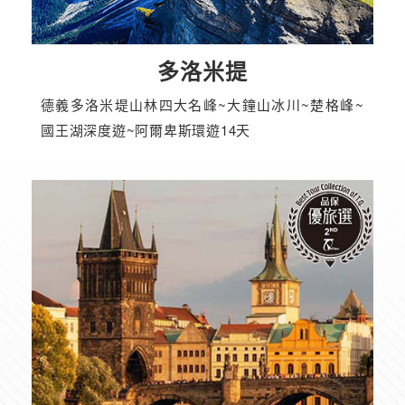
多洛米提
德義多洛米堤山林四大名峰~大鐘山冰川~楚格峰~
國王湖深度遊~阿爾卑斯環遊14天