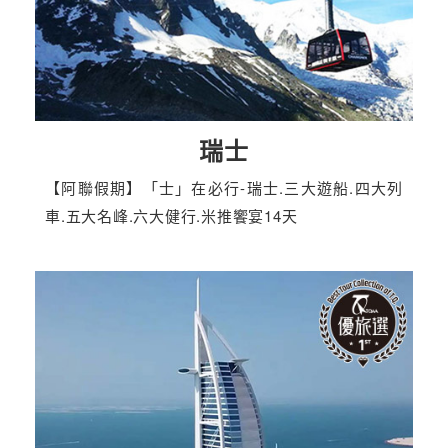
瑞士
【阿聯假期】「士」在必行-瑞士.三大遊船.四大列
車.五大名峰.六大健行.米推饗宴14天