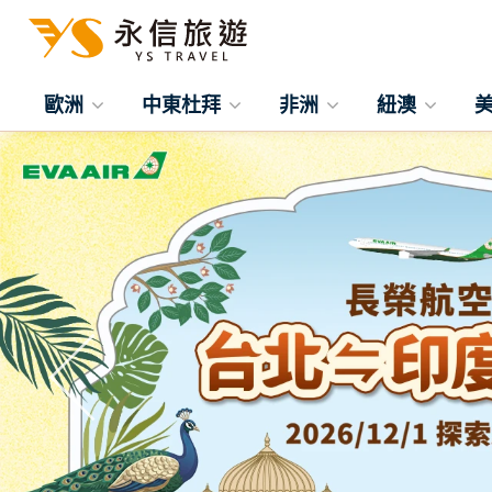
歐洲
中東杜拜
非洲
紐澳
往前