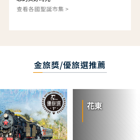
查看各國聖誕市集 >
金旅獎/優旅選推薦
花東