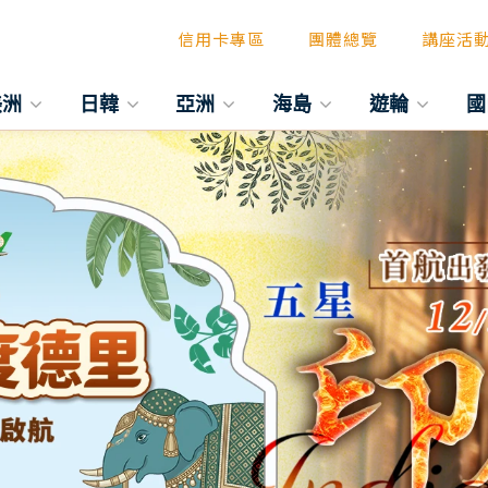
信用卡專區
團體總覽
講座活
美洲
日韓
亞洲
海島
遊輪
國