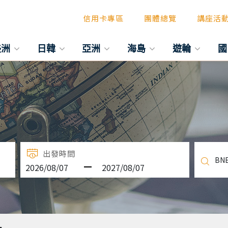
信用卡專區
團體總覽
講座活
美洲
日韓
亞洲
海島
遊輪
國
出發時間