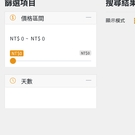
篩選項目
搜尋結
價格區間
顯示模式
NT$
~
NT$
NT$0
NT$0
天數