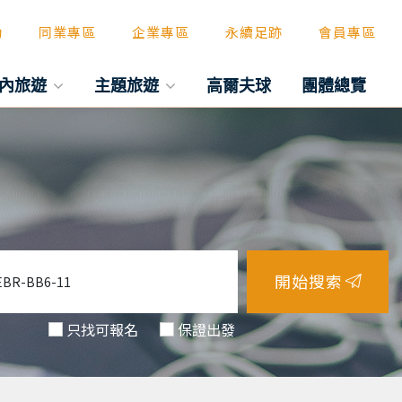
動
同業專區
企業專區
永續足跡
會員專區
內旅遊
主題旅遊
高爾夫球
團體總覽
開始搜索
只找可報名
保證出發